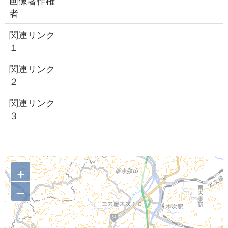
画像著作権
者
関連リンク
１
関連リンク
２
関連リンク
３
+
–