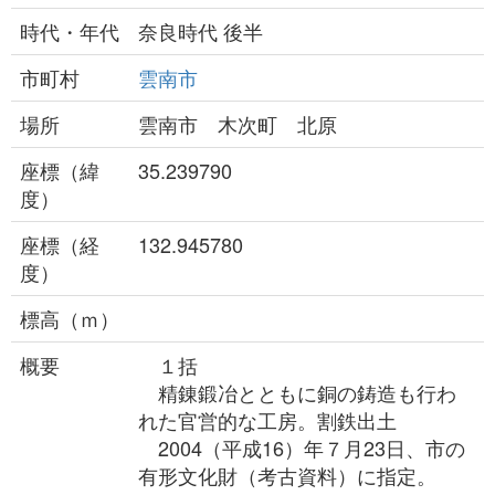
時代・年代
奈良時代 後半
市町村
雲南市
場所
雲南市 木次町 北原
座標（緯
35.239790
度）
座標（経
132.945780
度）
標高（ｍ）
概要
１括
精錬鍛冶とともに銅の鋳造も行わ
れた官営的な工房。割鉄出土
2004（平成16）年７月23日、市の
有形文化財（考古資料）に指定。