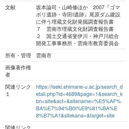
文献
坂本論司・山崎修ほか 2007『ゴマ
ボリ遺跡・寺田I遺跡』尾原ダム建設
に伴う埋蔵文化財発掘調査報告書
７ 雲南市埋蔵文化財調査報告書
２ 国土交通省斐伊川・神戸川総合
開発工事事務所・雲南市教育委員会
所有・管理
雲南市
画像著作権
者
関連リンク
https://iseki.shimane-u.ac.jp/search_d
１
etail.php?id=4689&page=1&search_k
bn=site&act=&sitename=%E5%AF%
BA%E7%94%B0I%E9%81%BA%E
8%B7%A1&sitekana=&target=site
関連リンク