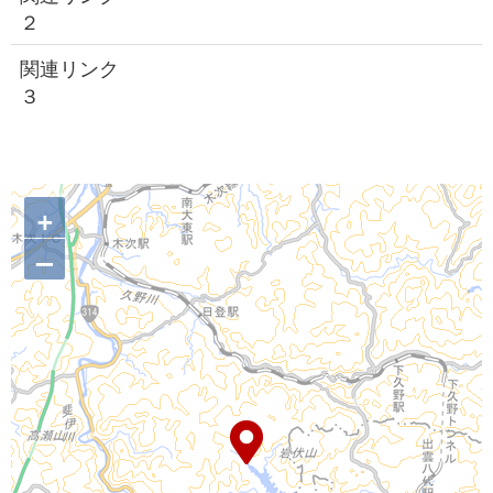
２
関連リンク
３
+
–