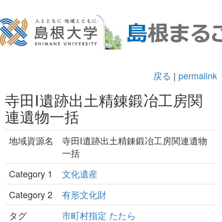
戻る
|
permalink
寺田Ⅰ遺跡出土精錬鍛冶工房関
連遺物一括
地域資源名
寺田Ⅰ遺跡出土精錬鍛冶工房関連遺物
一括
Category 1
文化遺産
Category 2
有形文化財
タグ
市町村指定
たたら