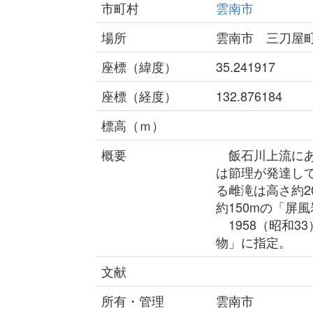
市町村
雲南市
場所
雲南市 三刀屋
座標（緯度）
35.241917
座標（経度）
132.876184
標高（ｍ）
概要
飯石川上流にあ
は節理が発達して
る雌滝は高さ約2
約150mの「屏
1958（昭和3
物」に指定。
文献
所有・管理
雲南市