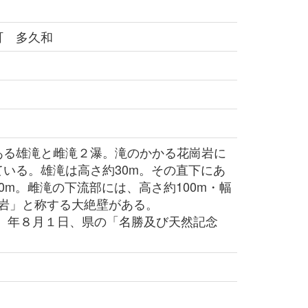
町 多久和
る雄滝と雌滝２瀑。滝のかかる花崗岩に
いる。雄滝は高さ約30m。その直下にあ
0m。雌滝の下流部には、高さ約100m・幅
風岩」と称する大絶壁がある。
3）年８月１日、県の「名勝及び天然記念