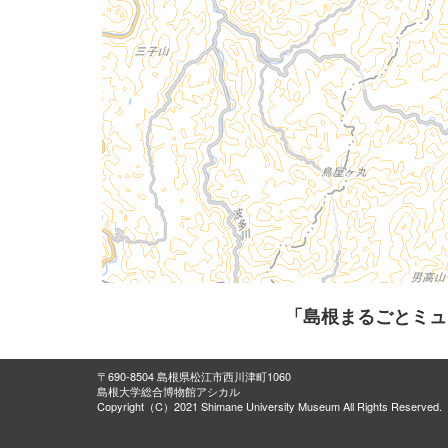
「島根まるごとミュ
〒690-8504 島根県松江市西川津町1060
島根大学総合博物館アシカル
Copyright（C）2021 Shimane University Museum All Rights Reserved.