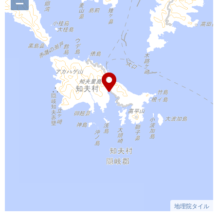
–
地理院タイル