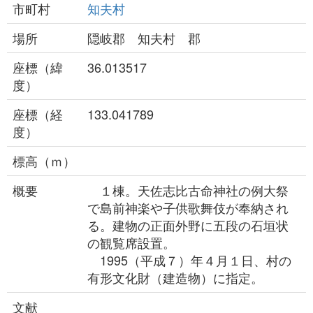
市町村
知夫村
場所
隠岐郡 知夫村 郡
座標（緯
36.013517
度）
座標（経
133.041789
度）
標高（ｍ）
概要
１棟。天佐志比古命神社の例大祭
で島前神楽や子供歌舞伎が奉納され
る。建物の正面外野に五段の石垣状
の観覧席設置。
1995（平成７）年４月１日、村の
有形文化財（建造物）に指定。
文献