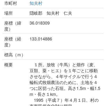
市町村
知夫村
場所
隠岐郡 知夫村 仁夫
座標（緯
36.018309
度）
座標（経
133.014886
度）
標高（ｍ）
概要
１所。放牧（牛馬）と畑作（麦、
豆類、粟・ヒエ）を１年ごとに移動
させながら、４年サイクルで行う４
輪転式牧畑農法のために、土地を４
つに区切った石垣。高さ1.5m・幅1.5
m・長さ１km。
1995（平成７）年４月１日、村の
有形民俗文化財に指定。