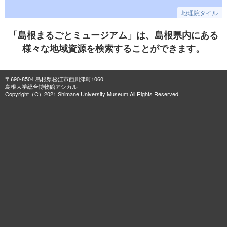
地理院タイル
「島根まるごとミュージアム」は、島根県内にある
様々な地域資源を検索することができます。
〒690-8504 島根県松江市西川津町1060
島根大学総合博物館アシカル
Copyright（C）2021 Shimane University Museum All Rights Reserved.