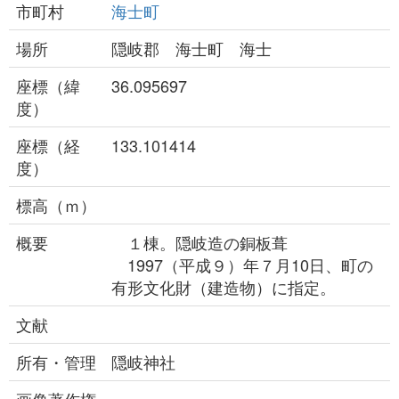
市町村
海士町
場所
隠岐郡 海士町 海士
座標（緯
36.095697
度）
座標（経
133.101414
度）
標高（ｍ）
概要
１棟。隠岐造の銅板葺
1997（平成９）年７月10日、町の
有形文化財（建造物）に指定。
文献
所有・管理
隠岐神社