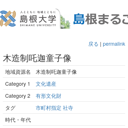
戻る
|
permalink
木造制吒迦童子像
地域資源名
木造制吒迦童子像
Category 1
文化遺産
Category 2
有形文化財
タグ
市町村指定
社寺
時代・年代