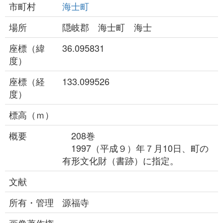
市町村
海士町
場所
隠岐郡 海士町 海士
座標（緯
36.095831
度）
座標（経
133.099526
度）
標高（ｍ）
概要
208巻
1997（平成９）年７月10日、町の
有形文化財（書跡）に指定。
文献
所有・管理
源福寺