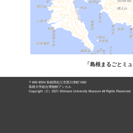
「島根まるごとミュ
〒690-8504 島根県松江市西川津町1060
島根大学総合博物館アシカル
Copyright（C）2021 Shimane University Museum All Rights Reserved.