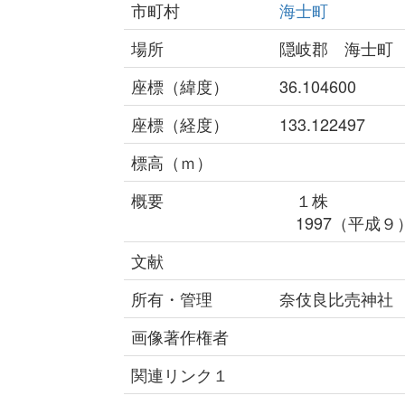
市町村
海士町
場所
隠岐郡 海士町
座標（緯度）
36.104600
座標（経度）
133.122497
標高（ｍ）
概要
１株
1997（平成９
文献
所有・管理
奈伎良比売神社
画像著作権者
関連リンク１