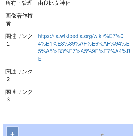
所有・管理
由良比女神社
画像著作権
者
関連リンク
https://ja.wikipedia.org/wiki/%E7%9
１
4%B1%E8%89%AF%E6%AF%94%E
5%A5%B3%E7%A5%9E%E7%A4%B
E
関連リンク
２
関連リンク
３
+