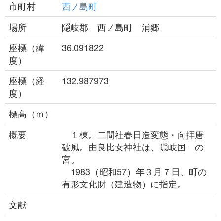
市町村
西ノ島町
場所
隠岐郡 西ノ島町 浦郷
座標（緯
36.091822
度）
座標（経
132.987973
度）
標高（ｍ）
概要
１棟。二間社春日造変態・向拝唐
破風。由良比女神社は、隠岐国一の
宮。
1983（昭和57）年３月７日、町の
有形文化財（建造物）に指定。
文献