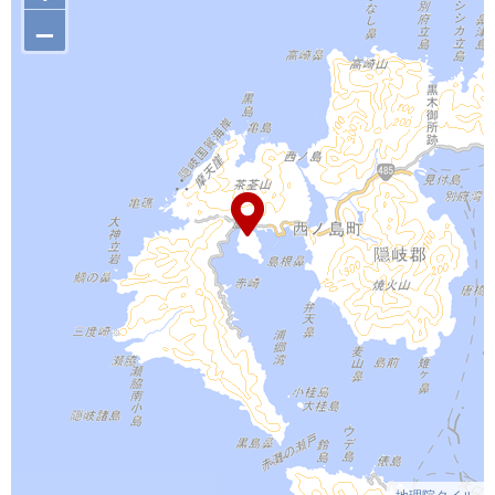
–
地理院タイル