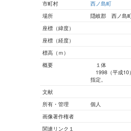
市町村
西ノ島町
場所
隠岐郡 西ノ島
座標（緯度）
座標（経度）
標高（ｍ）
概要
１体
1998（平成1
指定。
文献
所有・管理
個人
画像著作権者
関連リンク１