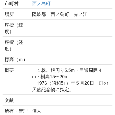
市町村
西ノ島町
場所
隠岐郡 西ノ島町 赤ノ江
座標（緯
度）
座標（経
度）
標高（ｍ）
概要
１株。根周り5.5m・目通周囲４
m・樹高15〜20m
1976（昭和51）年５月20日、町の
天然記念物に指定。
文献
所有・管理
個人