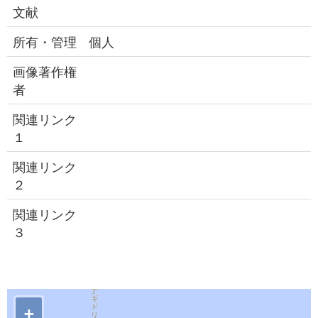
文献
所有・管理
個人
画像著作権
者
関連リンク
１
関連リンク
２
関連リンク
３
+