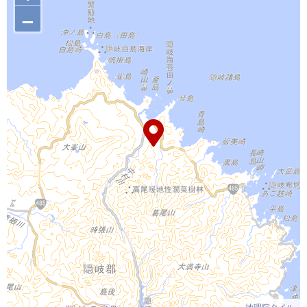
–
地理院タイル