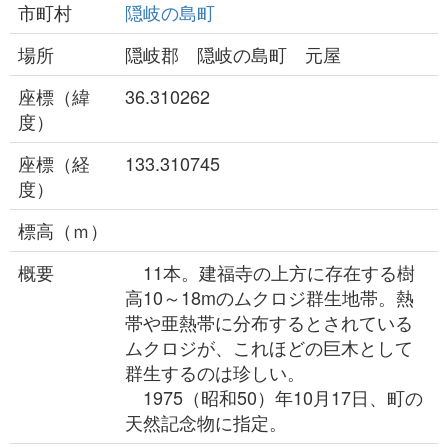
市町村
隠岐の島町
場所
隠岐郡 隠岐の島町 元屋
座標（緯
36.310262
度）
座標（経
133.310745
度）
標高（ｍ）
概要
11本。建福寺の上方に存在する樹
高10～18mのムクロジ群生地帯。熱
帯や亜熱帯に分布するとされている
ムクロジが、これほどの巨木として
群生するのは珍しい。
1975（昭和50）年10月17日、町の
天然記念物に指定。