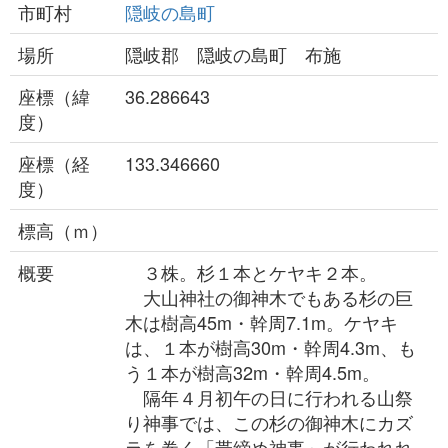
市町村
隠岐の島町
場所
隠岐郡 隠岐の島町 布施
座標（緯
36.286643
度）
座標（経
133.346660
度）
標高（ｍ）
概要
３株。杉１本とケヤキ２本。
大山神社の御神木でもある杉の巨
木は樹高45m・幹周7.1m。ケヤキ
は、１本が樹高30m・幹周4.3m、も
う１本が樹高32m・幹周4.5m。
隔年４月初午の日に行われる山祭
り神事では、この杉の御神木にカズ
ラを巻く「帯締め神事」が行われれ