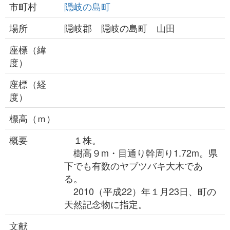
市町村
隠岐の島町
場所
隠岐郡 隠岐の島町 山田
座標（緯
度）
座標（経
度）
標高（ｍ）
概要
１株。
樹高９m・目通り幹周り1.72m。県
下でも有数のヤブツバキ大木であ
る。
2010（平成22）年１月23日、町の
天然記念物に指定。
文献