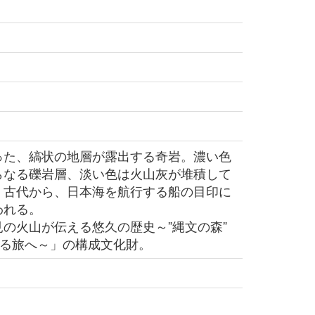
た、縞状の地層が露出する奇岩。濃い色
らなる礫岩層、淡い色は火山灰が堆積して
。古代から、日本海を航行する船の目印に
われる。
の火山が伝える悠久の歴史～”縄文の森”
える旅へ～」の構成文化財。