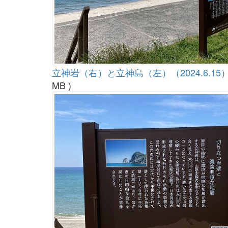
立神岩（右）と立神島（左）（2024.6.15）1
MB )