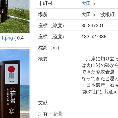
市町村
大田市
場所
大田市 波根町
座標（緯度）
35.247301
座標（経度）
132.527336
.png
( 0.4
標高（ｍ）
概要
海岸に切り立っ
は火山岩の礫か
できた凝灰岩層
なってきたと思
日本遺産「石見
”銀の山”と出逢
文献
所有・管理