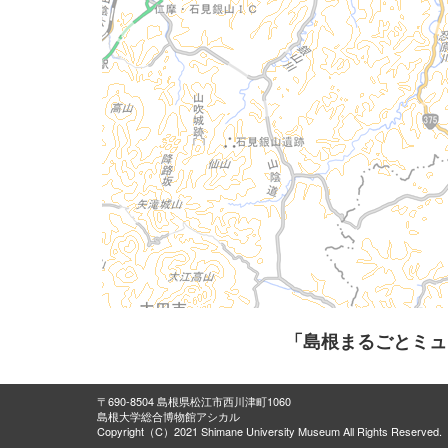
「島根まるごとミュ
〒690-8504 島根県松江市西川津町1060
島根大学総合博物館アシカル
Copyright（C）2021 Shimane University Museum All Rights Reserved.