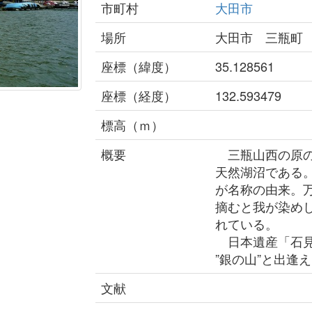
市町村
大田市
場所
大田市 三瓶町
座標（緯度）
35.128561
座標（経度）
132.593479
標高（ｍ）
概要
三瓶山西の原の下
天然湖沼である
が名称の由来。万
摘むと我が染め
れている。
日本遺産「石見
”銀の山”と出逢
文献