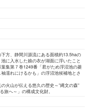
方、静間川源流にある面積約13.5haの
。池に入水した娘の衣が湖面に浮いたこと
葉集第７巻1249番「君がため浮沼池の菱
し袖濡れにけるかも」の浮沼池候補地とさ
の火山が伝える悠久の歴史～”縄文の森”
える旅へ～」の構成文化財。