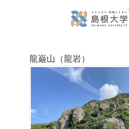
龍巌山（龍岩）