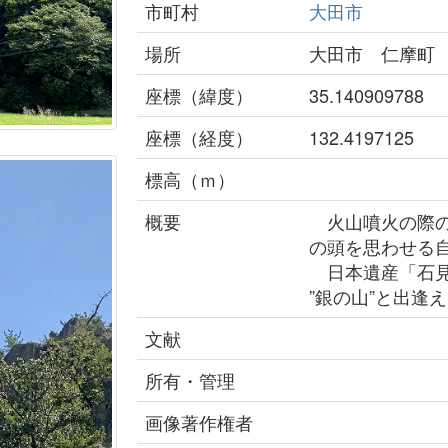
市町村
大田市
場所
大田市 仁摩町
座標（緯度）
35.140909788
座標（経度）
132.4197125
標高（ｍ）
概要
火山噴火の際の
の頭を思わせる
日本遺産「石見
”銀の山”と出逢
文献
所有・管理
画像著作権者