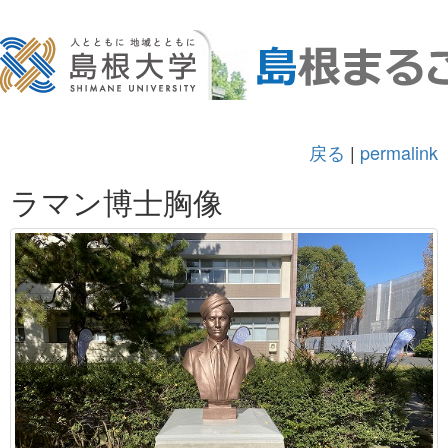
戻る
|
permalink
ラマン博士胸像