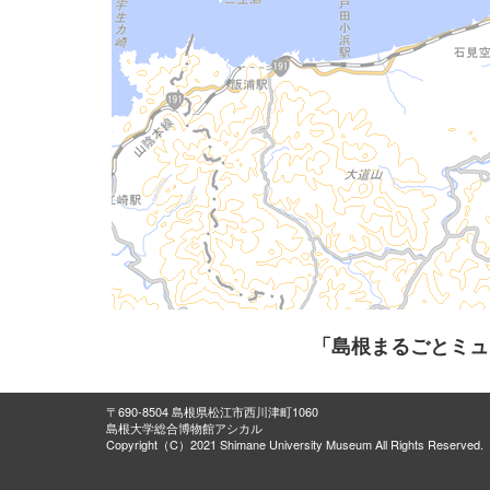
「島根まるごとミュ
〒690-8504 島根県松江市西川津町1060
島根大学総合博物館アシカル
Copyright（C）2021 Shimane University Museum All Rights Reserved.