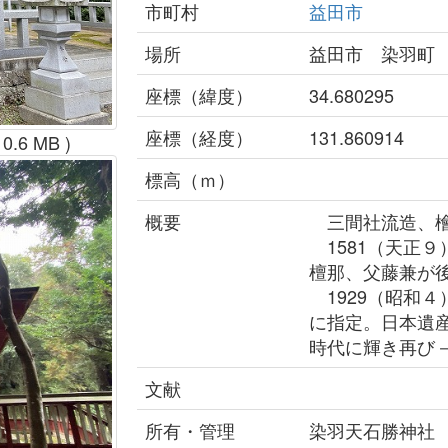
市町村
益田市
場所
益田市 染羽町
座標（緯度）
34.680295
座標（経度）
131.860914
 0.6 MB )
標高（ｍ）
概要
三間社流造、檜
1581（天正
檀那、父藤兼が
1929（昭和
に指定。日本遺
時代に輝き再び
文献
所有・管理
染羽天石勝神社