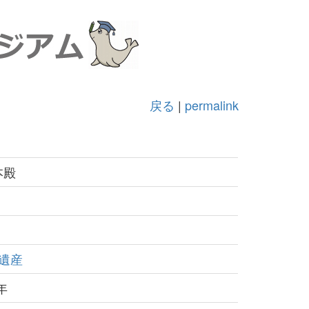
戻る
|
permalink
本殿
遺産
年