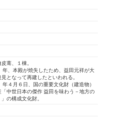
皮葺、１棟。
９）年、本殿が焼失したため、益田元祥が大
後見となって再建したといわれる。
４）年４月６日、国の重要文化財（建造物）
産「中世日本の傑作 益田を味わう－地方の
－」の構成文化財。