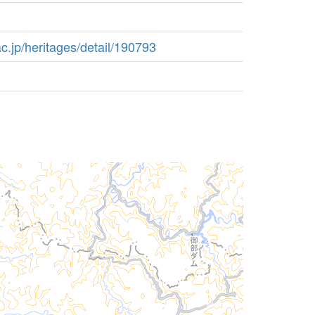
ac.jp/heritages/detail/190793