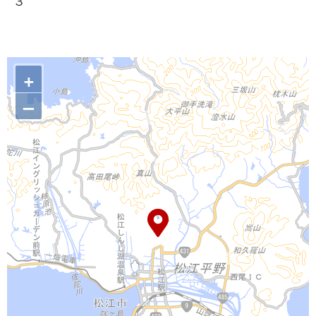
３
+
–