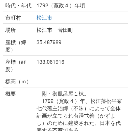
時代・年代
1792（寛政４）年頃
市町村
松江市
場所
松江市 菅田町
座標（緯
35.487989
度）
座標（経
133.061916
度）
標高（ｍ）
概要
附・御風呂屋１棟。
1792（寛政４）年、松江藩松平家
七代藩主治郷（不昧）によって全体
計画が立てられ有澤弌善（かずよ
し）のために建築された、日本を代
表する茶室である。