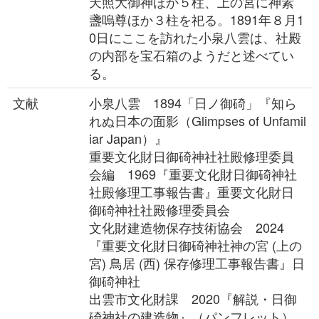
天照大御神ほか５柱、上の宮に神素
盞嗚尊ほか３柱を祀る。1891年８月1
0日にここを訪れた小泉八雲は、社殿
の内部を宝石箱のようだと述べてい
る。
文献
小泉八雲 1894「日ノ御碕」『知ら
れぬ日本の面影（Glimpses of Unfamil
iar Japan）』
重要文化財日御碕神社社殿修理委員
会編 1969『重要文化財日御碕神社
社殿修理工事報告書』重要文化財日
御碕神社社殿修理委員会
文化財建造物保存技術協会 2024
『重要文化財日御碕神社神の宮 (上の
宮) 鳥居 (西) 保存修理工事報告書』日
御碕神社
出雲市文化財課 2020『解説・日御
碕神社の建造物』（パンフレット）