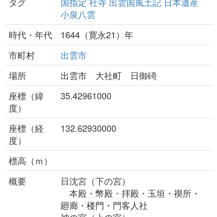
タグ
国指定
社寺
出雲国風土記
日本遺産
小泉八雲
時代・年代
1644（寛永21）年
市町村
出雲市
場所
出雲市 大社町 日御碕
座標（緯
35.42961000
度）
座標（経
132.62930000
度）
標高（ｍ）
概要
日沈宮（下の宮）
本殿・幣殿・拝殿・玉垣・禊所・
廻廊・楼門・門客人社
神の宮（上の宮）