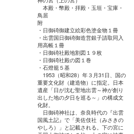
本殿・幣殿・拝殿・玉垣・宝庫・
鳥居
附
・日御碕御建立絵彩色塗金物１冊
・出雲国日御碕御造営銀子請取同入
用高帳１冊
・日御碕社殿地割図１９枚
・日御碕社殿の図１巻
・石燈籠５基
1953（昭和28）年３月31日、国の
重要文化財（建造物）に指定。日本
遺産「日が沈む聖地出雲～神が創り
出した地の夕日を巡る～」の構成文
化財。
日御碕神社は、奈良時代の『出雲
国風土記』で「美佐伎社（みさきの
やしろ）」と記載される。下の宮に