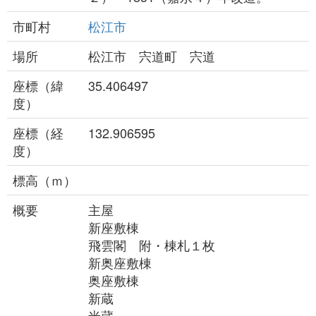
市町村
松江市
場所
松江市 宍道町 宍道
座標（緯
35.406497
度）
座標（経
132.906595
度）
標高（ｍ）
概要
主屋
新座敷棟
飛雲閣 附・棟札１枚
新奥座敷棟
奥座敷棟
新蔵
米蔵