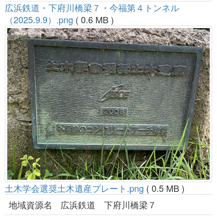
広浜鉄道・下府川橋梁７・今福第４トンネル
（2025.9.9）.png
( 0.6 MB )
土木学会選奨土木遺産プレート.png
( 0.5 MB )
地域資源名
広浜鉄道 下府川橋梁７