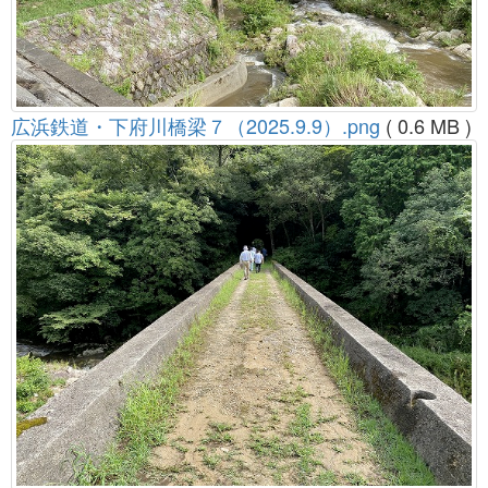
広浜鉄道・下府川橋梁７（2025.9.9）.png
( 0.6 MB )