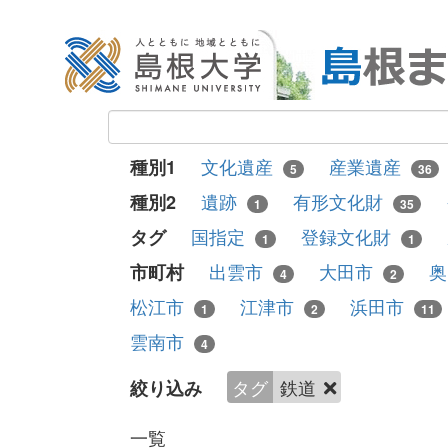
文化遺産
産業遺産
種別1
5
36
遺跡
有形文化財
種別2
1
35
国指定
登録文化財
タグ
1
1
出雲市
大田市
市町村
4
2
松江市
江津市
浜田市
1
2
11
雲南市
4
タグ
鉄道
絞り込み
一覧