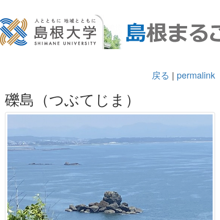
戻る
|
permalink
礫島（つぶてじま）