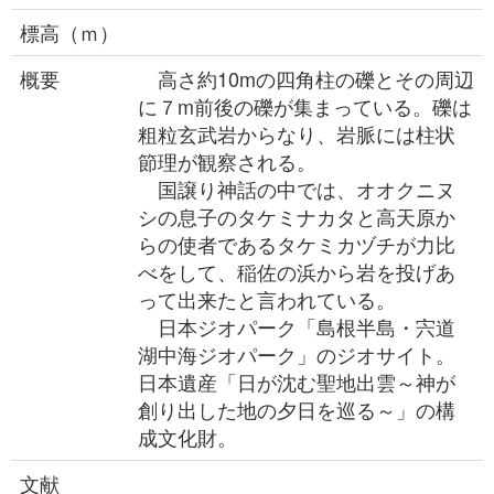
標高（ｍ）
概要
高さ約10mの四角柱の礫とその周辺
に７m前後の礫が集まっている。礫は
粗粒玄武岩からなり、岩脈には柱状
節理が観察される。
国譲り神話の中では、オオクニヌ
シの息子のタケミナカタと高天原か
らの使者であるタケミカヅチが力比
べをして、稲佐の浜から岩を投げあ
って出来たと言われている。
日本ジオパーク「島根半島・宍道
湖中海ジオパーク」のジオサイト。
日本遺産「日が沈む聖地出雲～神が
創り出した地の夕日を巡る～」の構
成文化財。
文献