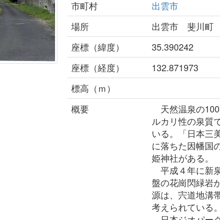
市町村
出雲市
場所
出雲市 斐川町
座標（緯度）
35.390242
座標（経度）
132.871973
標高（ｍ）
概要
天然温泉の10
ルカリ性の泉質
いる。「日本三
に落ちた因幡国
姫神社がある。
平成４年に新泉源
盤の花崗閃緑岩
源は、宍道地溝
考えられている
日本ジオパーク