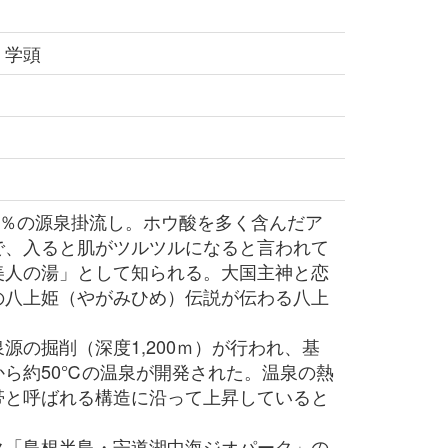
 学頭
0％の源泉掛流し。ホウ酸を多く含んだア
で、入ると肌がツルツルになると言われて
美人の湯」として知られる。大国主神と恋
の八上姫（やがみひめ）伝説が伝わる八上
の掘削（深度1,200ｍ）が行われ、基
から約50℃の温泉が開発された。温泉の熱
帯と呼ばれる構造に沿って上昇していると
。
「島根半島・宍道湖中海ジオパーク」の