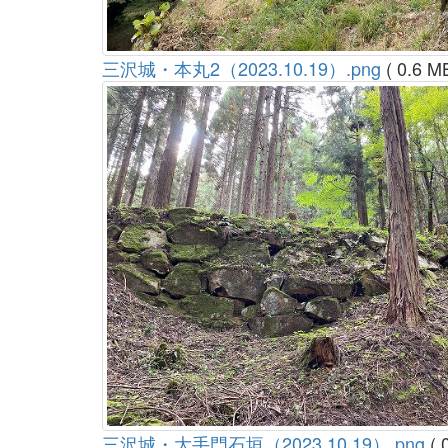
三沢城・本丸2（2023.10.19）.png
( 0.6 M
三沢城・大手門石垣（2023.10.19）.png
( 