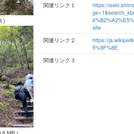
関連リンク１
https://iseki.sh
ge=1&search_k
6%B2%A2%E5%9
B )
site
関連リンク２
https://ja.wik
5%9F%8E
関連リンク３
0.6 MB )