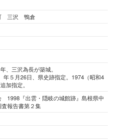
町 三沢 鴨倉
）年、三沢為長が築城。
）年５月26日、県史跡指定。1974（昭和4
、追加指定。
 1998『出雲・隠岐の城館跡』島根県中
調査報告書第２集