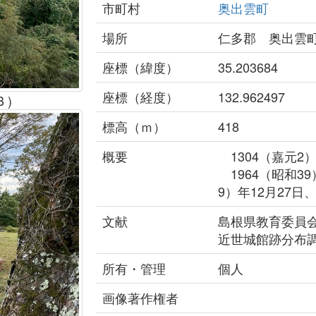
市町村
奥出雲町
場所
仁多郡 奥出雲
座標（緯度）
35.203684
座標（経度）
132.962497
B )
標高（ｍ）
418
概要
1304（嘉元2
1964（昭和39
9）年12月27日
文献
島根県教育委員会
近世城館跡分布
所有・管理
個人
画像著作権者