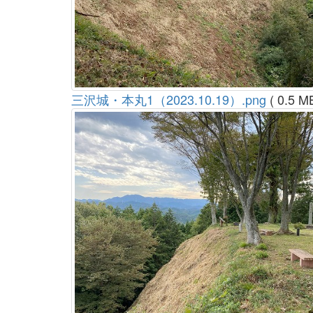
三沢城・本丸1（2023.10.19）.png
( 0.5 M