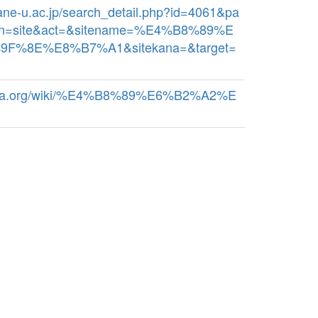
imane-u.ac.jp/search_detail.php?id=4061&pa
bn=site&act=&sitename=%E4%B8%89%E
F%8E%E8%B7%A1&sitekana=&target=
ipedia.org/wiki/%E4%B8%89%E6%B2%A2%E