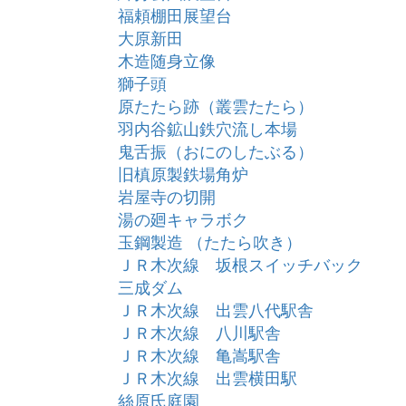
福頼棚田展望台
大原新田
木造随身立像
獅子頭
原たたら跡（叢雲たたら）
羽内谷鉱山鉄穴流し本場
鬼舌振（おにのしたぶる）
旧槙原製鉄場角炉
岩屋寺の切開
湯の廻キャラボク
玉鋼製造 （たたら吹き）
ＪＲ木次線 坂根スイッチバック
三成ダム
ＪＲ木次線 出雲八代駅舎
ＪＲ木次線 八川駅舎
ＪＲ木次線 亀嵩駅舎
ＪＲ木次線 出雲横田駅
絲原氏庭園