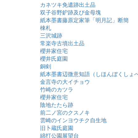
カネツキ免遺跡出土品
双子谷野鈩跡及び金母塊
紙本墨書藤原定家筆「明月記」断簡
棟札
三沢城跡
常楽寺古墳出土品
櫻井家住宅
櫻井氏庭園
銅剣
紙本墨書辺微意知語（しほんぼくしょ
金言寺の大イチョウ
竹崎のカツラ
櫻井家住宅
陰地たたら跡
前二ノ宮のクスノキ
雲崎のインヨウチク自生地
旧卜蔵氏庭園
綿打公園展望台