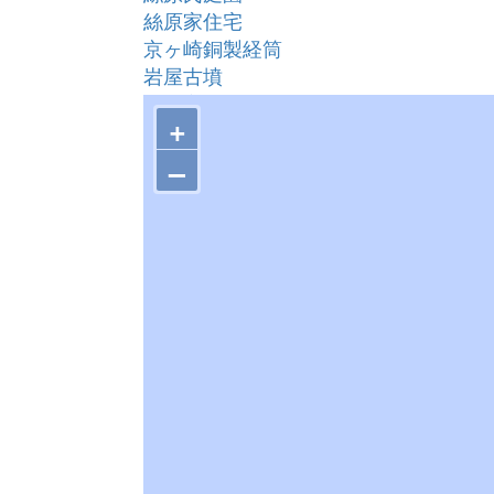
絲原家住宅
京ヶ崎銅製経筒
岩屋古墳
亀石高殿鈩跡
+
大源寺跡宝篋印塔
蔵元のアカガシ
–