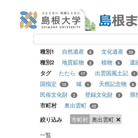
自然遺産
文化遺産
種別1
8
29
地質鉱物
植物
遺
種別2
2
6
たたら
出雲国風土記
タグ
17
1
国指定
城
天然記念物
10
1
8
民俗文化財
登録文化財
県
2
3
奥出雲町
市町村
42
市町村
奥出雲町
絞り込み
一覧