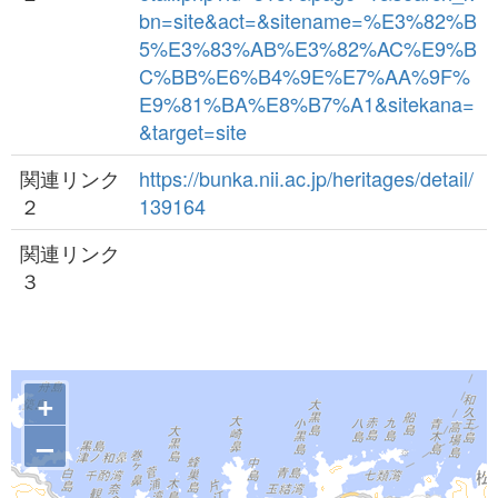
bn=site&act=&sitename=%E3%82%B
5%E3%83%AB%E3%82%AC%E9%B
C%BB%E6%B4%9E%E7%AA%9F%
E9%81%BA%E8%B7%A1&sitekana=
&target=site
関連リンク
https://bunka.nii.ac.jp/heritages/detail/
２
139164
関連リンク
３
+
–