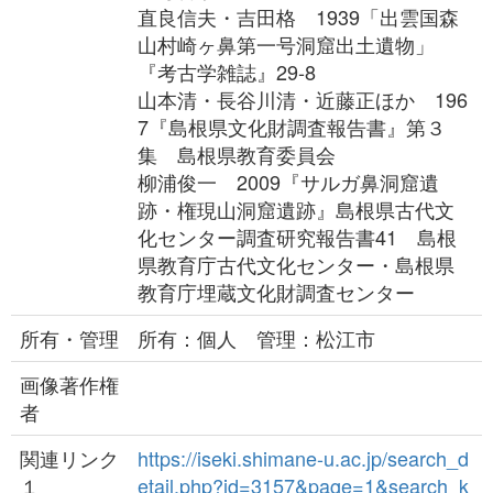
直良信夫・吉田格 1939「出雲国森
山村崎ヶ鼻第一号洞窟出土遺物」
『考古学雑誌』29-8
山本清・長谷川清・近藤正ほか 196
7『島根県文化財調査報告書』第３
集 島根県教育委員会
柳浦俊一 2009『サルガ鼻洞窟遺
跡・権現山洞窟遺跡』島根県古代文
化センター調査研究報告書41 島根
県教育庁古代文化センター・島根県
教育庁埋蔵文化財調査センター
所有・管理
所有：個人 管理：松江市
画像著作権
者
関連リンク
https://iseki.shimane-u.ac.jp/search_d
１
etail.php?id=3157&page=1&search_k