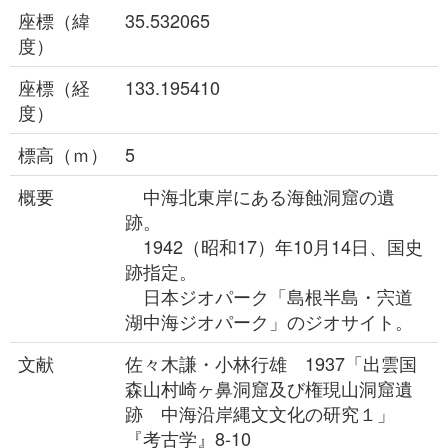
座標（緯
35.532065
度）
座標（経
133.195410
度）
標高（ｍ）
5
概要
中海北東岸にある海蝕洞窟の遺
跡。
1942（昭和17）年10月14日、国史
跡指定。
日本ジオパーク「島根半島・宍道
湖中海ジオパーク」のジオサイト。
文献
佐々木謙・小林行雄 1937「出雲国
森山村崎ヶ鼻洞窟及び権現山洞窟遺
跡 中海沿岸縄文文化の研究１」
『考古学』8-10