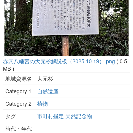
赤穴八幡宮の大元杉解説板（2025.10.19）.png
( 0.5
MB )
地域資源名
大元杉
Category 1
自然遺産
Category 2
植物
タグ
市町村指定
天然記念物
時代・年代