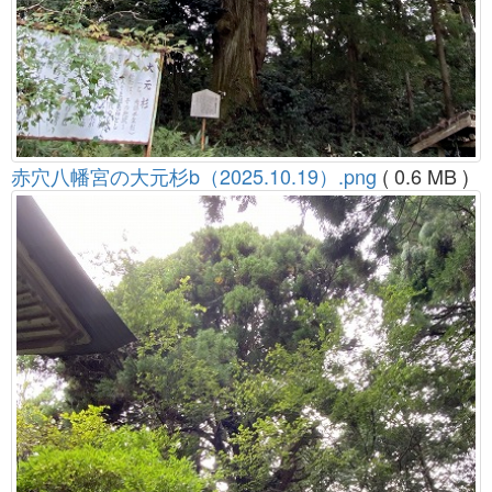
赤穴八幡宮の大元杉b（2025.10.19）.png
( 0.6 MB )