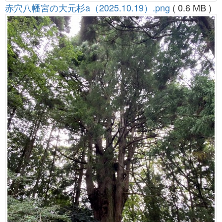
赤穴八幡宮の大元杉a（2025.10.19）.png
( 0.6 MB )