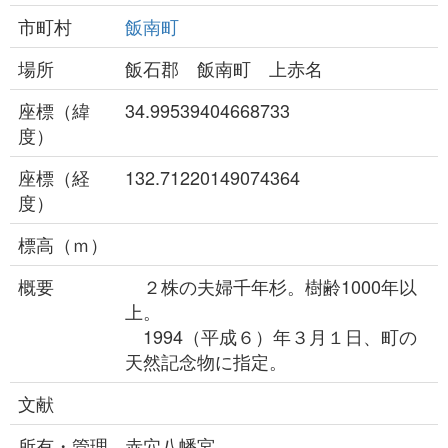
市町村
飯南町
場所
飯石郡 飯南町 上赤名
座標（緯
34.99539404668733
度）
座標（経
132.71220149074364
度）
標高（ｍ）
概要
２株の夫婦千年杉。樹齢1000年以
上。
1994（平成６）年３月１日、町の
天然記念物に指定。
文献
所有・管理
赤穴八幡宮