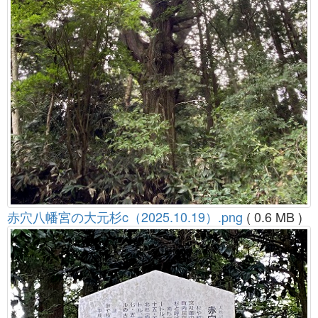
赤穴八幡宮の大元杉c（2025.10.19）.png
( 0.6 MB )