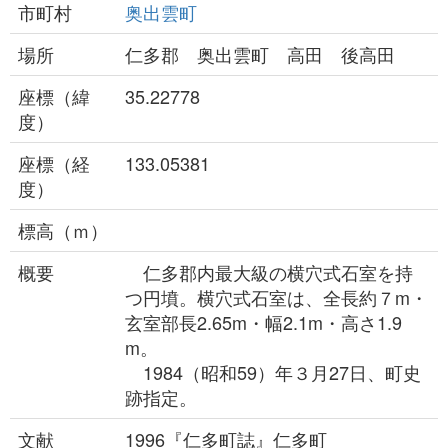
市町村
奥出雲町
場所
仁多郡 奥出雲町 高田 後高田
座標（緯
35.22778
度）
座標（経
133.05381
度）
標高（ｍ）
概要
仁多郡内最大級の横穴式石室を持
つ円墳。横穴式石室は、全長約７m・
玄室部長2.65m・幅2.1m・高さ1.9
m。
1984（昭和59）年３月27日、町史
跡指定。
文献
1996『仁多町誌』仁多町