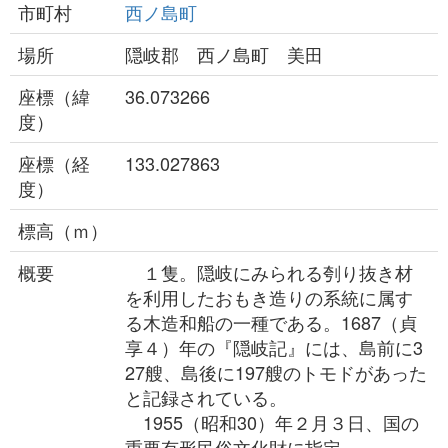
市町村
西ノ島町
場所
隠岐郡 西ノ島町 美田
座標（緯
36.073266
度）
座標（経
133.027863
度）
標高（ｍ）
概要
１隻。隠岐にみられる刳り抜き材
を利用したおもき造りの系統に属す
る木造和船の一種である。1687（貞
享４）年の『隠岐記』には、島前に3
27艘、島後に197艘のトモドがあった
と記録されている。
1955（昭和30）年２月３日、国の
重要有形民俗文化財に指定。