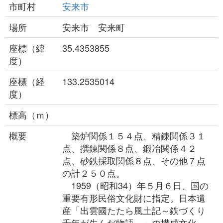
市町村
安来市
場所
安来市 安来町
座標（緯
35.4353855
度）
座標（経
133.2535014
度）
標高（ｍ）
概要
築炉関係１５４点、精錬関係３１
点、撰錬関係８点、鍛冶関係４２
点、砂鉄採取関係８点、その他７点
の計２５０点。
1959（昭和34）年５月６日、国の
重要有形民俗文化財に指定。日本遺
産「出雲國たたら風土記～鉄づくり
千年が生んだ物語～」の構成文化