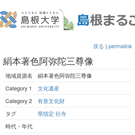
戻る
|
permalink
絹本著色阿弥陀三尊像
地域資源名
絹本著色阿弥陀三尊像
Category 1
文化遺産
Category 2
有形文化財
タグ
県指定
社寺
時代・年代