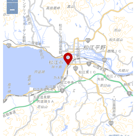
–
地理院タイル