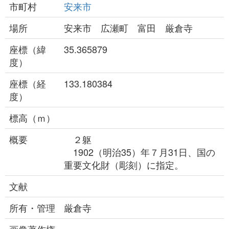
市町村
安来市
場所
安来市 広瀬町 富田 厳倉寺
座標（緯
35.365879
度）
座標（経
133.180384
度）
標高（ｍ）
概要
２躯
1902（明治35）年７月31日、国の
重要文化財（彫刻）に指定。
文献
所有・管理
厳倉寺