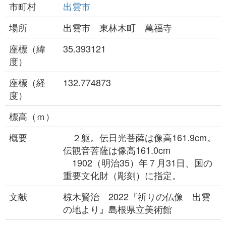
市町村
出雲市
場所
出雲市 東林木町 萬福寺
座標（緯
35.393121
度）
座標（経
132.774873
度）
標高（ｍ）
概要
２躯。伝日光菩薩は像高161.9cm。
伝観音菩薩は像高161.0cm
1902（明治35）年７月31日、国の
重要文化財（彫刻）に指定。
文献
椋木賢治 2022『祈りの仏像 出雲
の地より』島根県立美術館