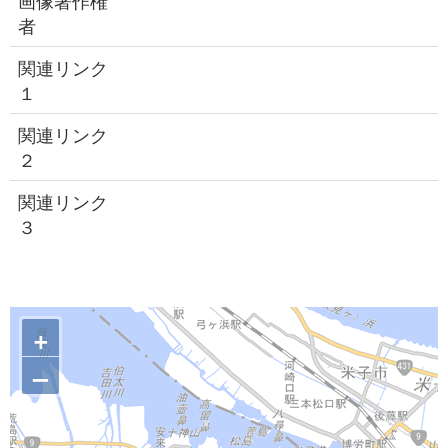
画像著作権
者
関連リンク
１
関連リンク
２
関連リンク
３
+
–