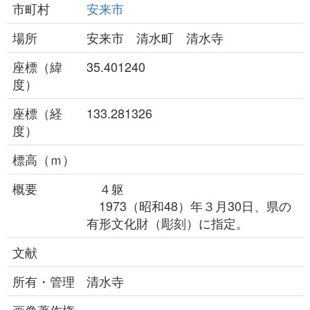
市町村
安来市
場所
安来市 清水町 清水寺
座標（緯
35.401240
度）
座標（経
133.281326
度）
標高（ｍ）
概要
４躯
1973（昭和48）年３月30日、県の
有形文化財（彫刻）に指定。
文献
所有・管理
清水寺