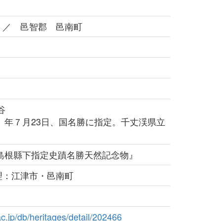
 ／ 邑智郡 邑南町
谷
）年７月23日、国名勝に指定。千丈渓県立
『島根縣下指定史蹟名勝天然記念物』
理：江津市・邑南町
.ac.jp/db/heritages/detail/202466