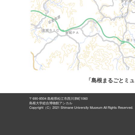
「島根まるごとミュ
〒690-8504 島根県松江市西川津町1060
島根大学総合博物館アシカル
Copyright（C）2021 Shimane University Museum All Rights Reserved.