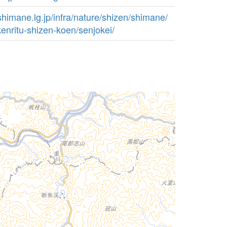
shimane.lg.jp/infra/nature/shizen/shimane/
nritu-shizen-koen/senjokei/