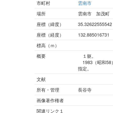
市町村
雲南市
場所
雲南市 加茂町
座標（緯度）
35.32622555542
座標（経度）
132.885016731
標高（ｍ）
概要
１躯。
1983（昭和5
指定。
文献
所有・管理
長谷寺
画像著作権者
関連リンク１