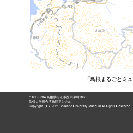
「島根まるごとミュ
〒690-8504 島根県松江市西川津町1060
島根大学総合博物館アシカル
Copyright（C）2021 Shimane University Museum All Rights Reserved.