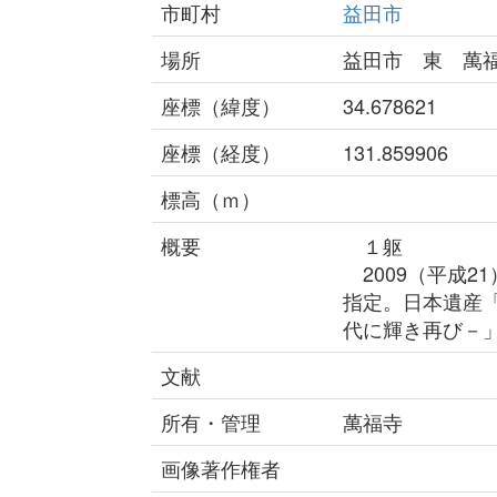
市町村
益田市
場所
益田市 東 萬
座標（緯度）
34.678621
座標（経度）
131.859906
標高（ｍ）
概要
１躯
2009（平成2
指定。日本遺産
代に輝き再び－
文献
所有・管理
萬福寺
画像著作権者