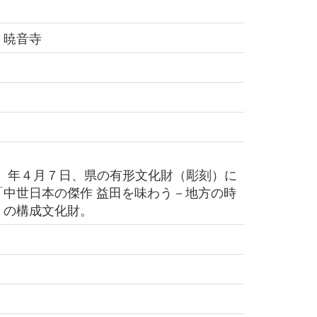
 暁音寺
1）年４月７日、県の有形文化財（彫刻）に
「中世日本の傑作 益田を味わう－地方の時
」の構成文化財。