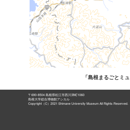
「島根まるごとミュ
〒690-8504 島根県松江市西川津町1060
島根大学総合博物館アシカル
Copyright（C）2021 Shimane University Museum All Rights Reserved.