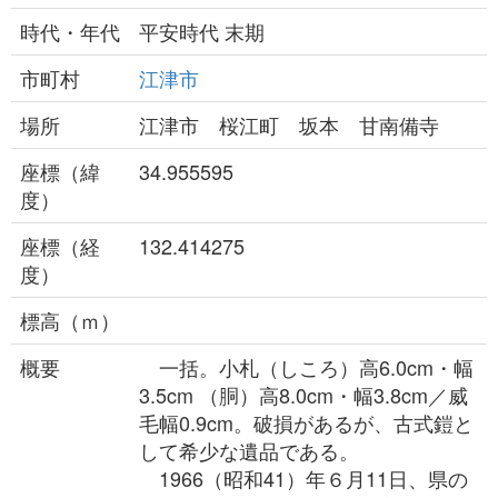
時代・年代
平安時代 末期
市町村
江津市
場所
江津市 桜江町 坂本 甘南備寺
座標（緯
34.955595
度）
座標（経
132.414275
度）
標高（ｍ）
概要
一括。小札（しころ）高6.0cm・幅
3.5cm （胴）高8.0cm・幅3.8cm／威
毛幅0.9cm。破損があるが、古式鎧と
して希少な遺品である。
1966（昭和41）年６月11日、県の