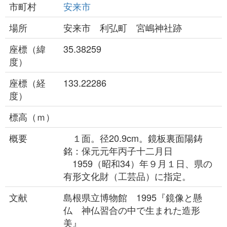
市町村
安来市
場所
安来市 利弘町 宮嶋神社跡
座標（緯
35.38259
度）
座標（経
133.22286
度）
標高（ｍ）
概要
１面。径20.9cm。鏡板裏面陽鋳
銘：保元元年丙子十二月日
1959（昭和34）年９月１日、県の
有形文化財（工芸品）に指定。
文献
島根県立博物館 1995『鏡像と懸
仏 神仏習合の中で生まれた造形
美』