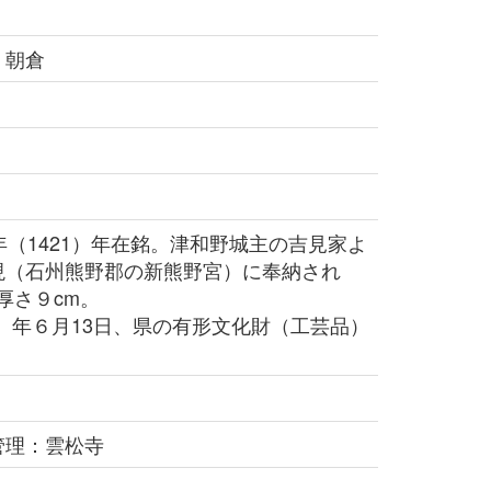
 朝倉
（1421）年在銘。津和野城主の吉見家よ
現（石州熊野郡の新熊野宮）に奉納され
厚さ９cm。
6）年６月13日、県の有形文化財（工芸品）
管理：雲松寺