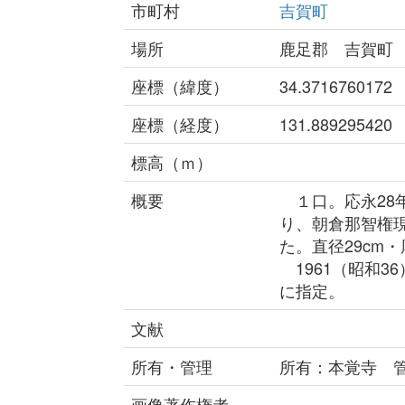
市町村
吉賀町
場所
鹿足郡 吉賀町
座標（緯度）
34.3716760172
座標（経度）
131.889295420
標高（ｍ）
概要
１口。応永28年
り、朝倉那智権
た。直径29cm・
1961（昭和3
に指定。
文献
所有・管理
所有：本覚寺 
画像著作権者