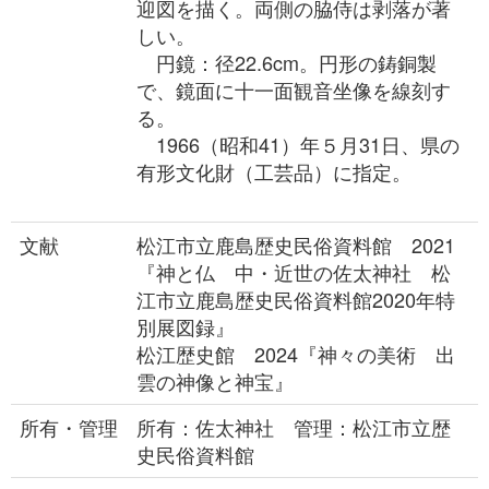
迎図を描く。両側の脇侍は剥落が著
しい。
円鏡：径22.6cm。円形の鋳銅製
で、鏡面に十一面観音坐像を線刻す
る。
1966（昭和41）年５月31日、県の
有形文化財（工芸品）に指定。
文献
松江市立鹿島歴史民俗資料館 2021
『神と仏 中・近世の佐太神社 松
江市立鹿島歴史民俗資料館2020年特
別展図録』
松江歴史館 2024『神々の美術 出
雲の神像と神宝』
所有・管理
所有：佐太神社 管理：松江市立歴
史民俗資料館