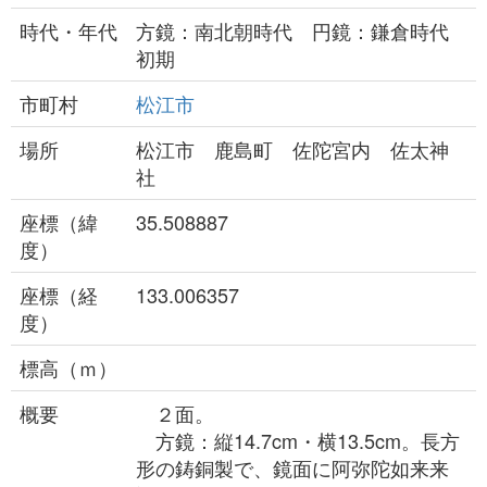
時代・年代
方鏡：南北朝時代 円鏡：鎌倉時代
初期
市町村
松江市
場所
松江市 鹿島町 佐陀宮内 佐太神
社
座標（緯
35.508887
度）
座標（経
133.006357
度）
標高（ｍ）
概要
２面。
方鏡：縦14.7cm・横13.5cm。長方
形の鋳銅製で、鏡面に阿弥陀如来来