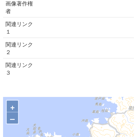
画像著作権
者
関連リンク
１
関連リンク
２
関連リンク
３
+
–