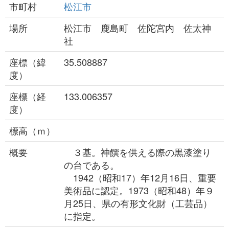
市町村
松江市
場所
松江市 鹿島町 佐陀宮内 佐太神
社
座標（緯
35.508887
度）
座標（経
133.006357
度）
標高（ｍ）
概要
３基。神饌を供える際の黒漆塗り
の台である。
1942（昭和17）年12月16日、重要
美術品に認定。1973（昭和48）年９
月25日、県の有形文化財（工芸品）
に指定。