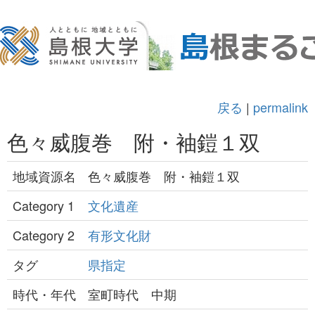
戻る
|
permalink
色々威腹巻 附・袖鎧１双
地域資源名
色々威腹巻 附・袖鎧１双
Category 1
文化遺産
Category 2
有形文化財
タグ
県指定
時代・年代
室町時代 中期