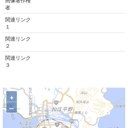
画像著作権
者
関連リンク
１
関連リンク
２
関連リンク
３
+
–