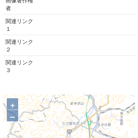
画像著作権
者
関連リンク
１
関連リンク
２
関連リンク
３
+
–